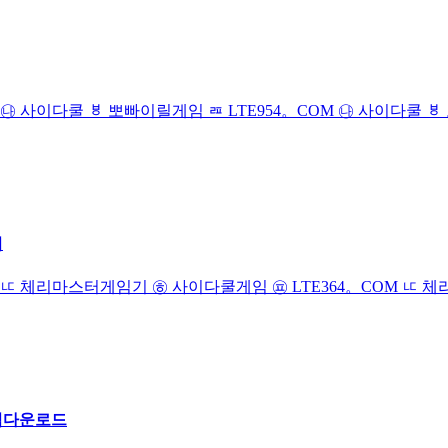
COM ㉯ 사이다쿨 ㅸ 뽀빠이릴게임 ㄿ LTE954。COM ㉯ 사이다쿨
기
COM ㅦ 체리마스터게임기 ㉭ 사이다쿨게임 ㉬ LTE364。COM ㅦ
게임다운로드