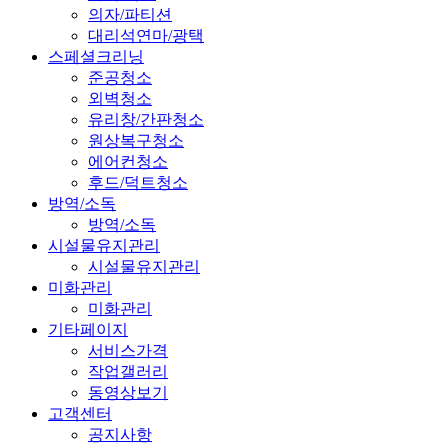
의자/파티션
대리석연마/광택
스페셜크리닝
준공청소
외벽청소
유리창/간판청소
원상복구청소
에어컨청소
후드/덕트청소
방역/소독
방역/소독
시설물유지관리
시설물유지관리
미화관리
미화관리
기타페이지
서비스가격
작업갤러리
동영상보기
고객센터
공지사항