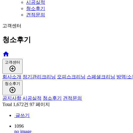
시공실적
청소후기
견적문의
고객센터
청소후기
home
고객센터
add_circle_outline
회사소개
정기관리크리닝
오피스크리닝
스페셜크리닝
방역/소
청소후기
add_circle_outline
공지사항
시공실적
청소후기
견적문의
Total 1,672건
97 페이지
글쓰기
1096
no image