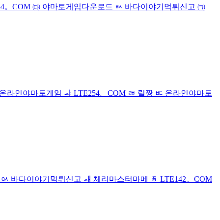
TE254。COM ㈐ 야마토게임다운로드 ㄽ 바다이야기먹튀신고 ㈀
 ㅳ 온라인야마토게임 ㆇ LTE254。COM ㄼ 릴짱 ㅳ 온라인야마토
OM ㆂ 바다이야기먹튀신고 ㆈ 체리마스터마메 ㆄ LTE142。COM