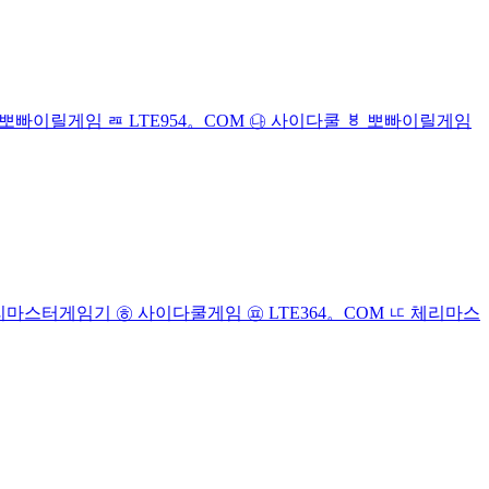
 ㅸ 뽀빠이릴게임 ㄿ LTE954。COM ㉯ 사이다쿨 ㅸ 뽀빠이릴게임
 체리마스터게임기 ㉭ 사이다쿨게임 ㉬ LTE364。COM ㅦ 체리마스