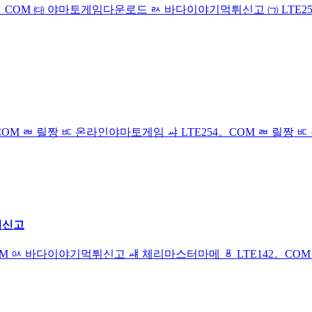
E254。COM ㈐ 야마토게임다운로드 ㄽ 바다이야기먹튀신고 ㈀ L
4。COM ㄼ 릴짱 ㅳ 온라인야마토게임 ㆇ LTE254。COM ㄼ 릴짱
튀신고
2。COM ㆂ 바다이야기먹튀신고 ㆈ 체리마스터마메 ㆄ LTE142。C