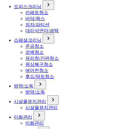
chevron_right
오피스크리닝
카페트청소
바닥/왁스
의자/파티션
대리석연마/광택
chevron_right
스페셜크리닝
준공청소
외벽청소
유리창/간판청소
원상복구청소
에어컨청소
후드/덕트청소
chevron_right
방역/소독
방역/소독
chevron_right
시설물유지관리
시설물유지관리
chevron_right
미화관리
미화관리