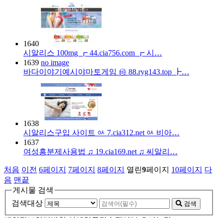
1640
시알리스 100mg ┏ 44.cia756.com ┏ 시…
1639
no image
바다이야기예시야마토게임 ㉳ 88.ryg143.top ┣…
1638
시알리스구입 사이트 ㆂ 7.cia312.net ㆂ 비아…
1637
여성흥분제사용법 ♫ 19.cia169.net ♫ 씨알리…
처음
이전
6
페이지
7
페이지
8
페이지
열린
9
페이지
10
페이지
다
음
맨끝
게시물 검색
검색대상
검색