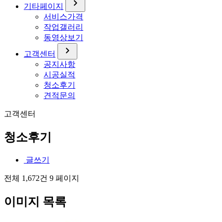
chevron_right
기타페이지
서비스가격
작업갤러리
동영상보기
chevron_right
고객센터
공지사항
시공실적
청소후기
견적문의
고객센터
청소후기
글쓰기
전체 1,672건
9 페이지
이미지 목록